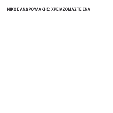
NΙΚΟΣ ΑΝΔΡΟΥΛΑΚΗΣ: ΧΡΕΙΑΖΟΜΑΣΤΕ ΕΝΑ
ΔΗΜΟΣΙΟ ΣΥΣΤΗΜΑ ΥΓΕΙΑΣ ΕΥΕΛΙΚΤΟ,
ΑΠΟΤΕΛΕΣΜΑΤΙΚΟ, ΑΝΤΑΓΩΝΙΣΤΙΚΟ ΚΑΙ
ΠΡΩΤΟΠΟΡΟ-ΠΡΟΤΕΙΝΕ 8 ΜΕΓΑΛΕΣ ΑΛΛΑΓΕΣ ΓΙΑ
ΤΟΝ ΕΠΑΝΑΣΧΕΔΙΑΣΜΟ ΤΟΥ ΕΣΥ
25 Οκτωβρίου, 2022