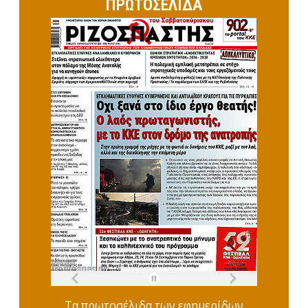
ΠΡΩΤΟΣΕΛΙΔΑ
Τα
πρωτοσέλιδα
των
εφημερίδων