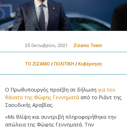
25 Οκτωβρίου, 2021
Zizanio Team
ΤΟ ΖΙΖΑΝΙΟ
/
ΠΟΛΙΤΙΚΗ
/
Κυβέρνηση
Ο Πρωθυπουργός προέβη σε δήλωση
για τον
θάνατο της Φώφης Γεννηματά
από το Ριάντ της
Σαουδικής Αραβίας.
«Με θλίψη και συντριβή πληροφορήθηκα την
απώλεια της Φώφης Γεννηματά. Την