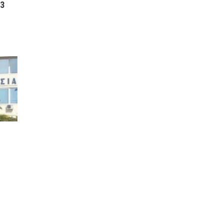
3
ΓΕΝΙΚΗ ΠΡΟΓΝΩΣΗ ΓΙΑ
ΜΕΘΑΥΡΙΟ ΣΑΒΒΑΤΟ
ΕΩΣ ΚΑΙ ΤΡΙΤΗ
21/2/2023
16 ΦΕΒΡΟΥΑΡΊΟΥ, 2023
3:20 ΜΜ
ΕΛΛΑΔA
/
ΚΑΙΡΌΣ
ΠΡΩΤΟΣΕΛΙΔΑ ΚΥΡΙΑ
ΘΕΜΑΤΑ ΠΟΛΙΤΙΚΩΝ ΚΑΙ
ΟΙΚΟΝΟΜΙΚΩΝ
ΕΦΗΜΕΡΙΔΩΝ ΠΕΜΠΤΗ
16/2/23
16 ΦΕΒΡΟΥΑΡΊΟΥ, 2023
3:05 ΜΜ
MEDIA
/
ΕΦΗΜΕΡΊΔΕΣ-ΠΕΡΙΟΔΙΚΆ
ΕΣ
ΣΑΝ ΣΗΜΕΡΑ 16
ΦΕΒΡΟΥΑΡΙΟΥ
Ν