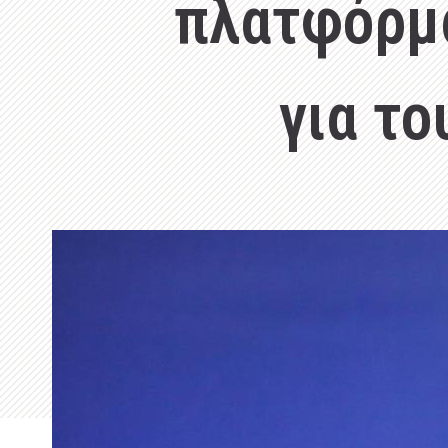
πλατφόρμα 
για το