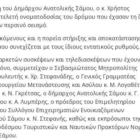
 του Δημάρχου Ανατολικής Σάμου, ο κ. Χρήστος
τελετή ονοματοδοσίας του δρόμου που έχασαν τη 
ν περσινό σεισμό.
κόμενους και η πορεία στήριξης και αποκατάσταση
ου συνεχίζεται με τους ίδιους εντατικούς ρυθμούς
ν αρκετών συσκέψεων και τηλεδιασκέψεων που έχου
ρόνο, συμμετείχαν ο Σεβασμιώτατος Μητροπολίτης
βουλευτής κ. Χρ. Στεφανάδης, ο Γενικός Γραμματέας
ουργείου Μετανάστευσης και Ασύλου κ. Μ. Λογοθέτ
 κ. Ν. Γκρέτσας, ο δήμαρχος Ανατολικής Σάμου κ. Γ.
ου κ. Α. Λυμπέρης, ο πρόεδρος του Επιμελητηρίου
 του Συλλόγου Επιχειρηματιών Ενοικιαζόμενων
ύ Σάμου κ. Ν. Στεφανής, καθώς και εκπρόσωποι τη
νδέσμου Τουριστικών και Ναυτικών Πρακτόρων Νο
Σάμου.