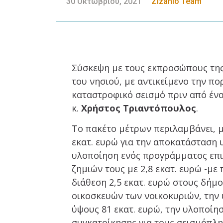
30 Οκτωβρίου, 2021
Zizanio Team
Σύσκεψη με τους εκπροσώπους της
του νησιού, με αντικείμενο την π
καταστροφικό σεισμό πριν από έν
κ.
Χρήστος Τριαντόπουλος
.
Το πακέτο μέτρων περιλαμβάνει, μ
εκατ. ευρώ για την αποκατάσταση 
υλοποίηση ενός προγράμματος επι
ζημιών τους με 2,8 εκατ. ευρώ -με
διάθεση 2,5 εκατ. ευρώ στους δήμ
οικοσκευών των νοικοκυριών, την
ύψους 81 εκατ. ευρώ, την υλοποίη
συγκατοίκησης για τους σεισμόπλη