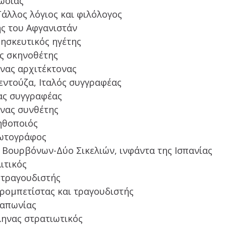
Ρωσίας
άλλος λόγιος και φιλόλογος
ης του Αφγανιστάν
ρησκευτικός ηγέτης
ός σκηνοθέτης
ηνας αρχιτέκτονας
εντούζα, Ιταλός συγγραφέας
ας συγγραφέας
ηνας συνθέτης
ηθοποιός
φωτογράφος
 Βουρβόνων-Δύο Σικελιών, ινφάντα της Ισπανίας
ιτικός
 τραγουδιστής
τρομπετίστας και τραγουδιστής
Ιαπωνίας
ληνας στρατιωτικός