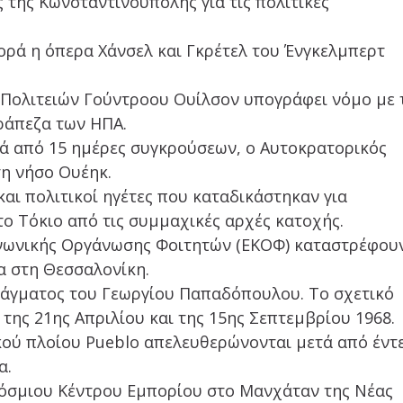
 της Κωνσταντινούπολης για τις πολιτικές
ορά η όπερα Χάνσελ και Γκρέτελ του Ένγκελμπερτ
Πολιτειών Γούντροου Ουίλσον υπογράφει νόμο με 
ράπεζα των ΗΠΑ.
τά από 15 ημέρες συγκρούσεων, ο Αυτοκρατορικός
τη νήσο Ουέηκ.
και πολιτικοί ηγέτες που καταδικάστηκαν για
ο Τόκιο από τις συμμαχικές αρχές κατοχής.
οινωνικής Οργάνωσης Φοιτητών (ΕΚΟΦ) καταστρέφου
α στη Θεσσαλονίκη.
ντάγματος του Γεωργίου Παπαδόπουλου. Το σχετικό
της 21ης Απριλίου και της 15ης Σεπτεμβρίου 1968.
ικού πλοίου Pueblo απελευθερώνονται μετά από έντ
α.
κόσμιου Κέντρου Εμπορίου στο Μανχάταν της Νέας