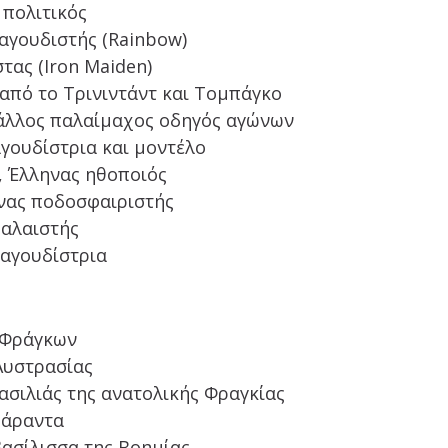
 πολιτικός
αγουδιστής (Rainbow)
στας (Iron Maiden)
 από το Τρινιντάντ και Τομπάγκο
Γάλλος παλαίμαχος οδηγός αγώνων
αγουδίστρια και μοντέλο
, Έλληνας ηθοποιός
ηνας ποδοσφαιριστής
παλαιστής
ραγουδίστρια
ν Φράγκων
 Αυστρασίας
βασιλιάς της ανατολικής Φραγκίας
 Τάραντα
βασίλισσα της Βοημίας