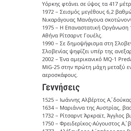
Υόρκης φτάνει σε ύψος τα 417 μέτρ
1972 – Σεισμός μεγέθους 6,2 βαθμ
Νικαράγουας Μανάγουα σκοτώνοντα
1975 – Η Επαναστατική Οργάνωση 
Αθήνα Ρίτσαρντ Γουέλς.
1990 – Σε δημοψήφισμα στη Σλοβεν
Σλοβενίας ψηφίζει υπέρ της ανεξα
2002 – Ένα αμερικανικό MQ-1 Pred
MiG-25 στην πρώτη μάχη μεταξύ ε
αεροσκάφους.
Γεννήσεις
1525 – Ιωάννης Αλβέρτος Α΄, δούκ
1634 – Μαριάννα της Αυστρίας, βασ
1732 – Ρίτσαρντ Άρκραϊτ, Άγγλος 
1750 – Φρειδερίκος-Αύγουστος Α΄, 