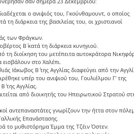
υνέβησαν σαν σήμερα 23 Δεκεμβρίου:
 διαδέχεται ο ανιψιός του, Γκούνθαμουντ, ο οποίος
ά τη διάρκεια της βασιλείας του, οι χριστιανοί
λιάς των Φράγκων.
οβέρτος Β΄ κατά τη διάρκεια κυνηγιού.
Υπό τη διοίκηση του μετέπειτα αυτοκράτορα Νικηφό
α εισβάλουν στο Χαλέπι.
ιάς Ιάκωβος Β΄ της Αγγλίας διαφεύγει από την Αγγλ
ιρέθηκε υπέρ του ανιψιού του, Γουλιέλμου Γ’ της
Β΄ της Αγγλίας.
ιτείται από διοικητής του Ηπειρωτικού Στρατού στ
ικοί αντεπαναστάτες γνωρίζουν την ήττα στον πόλε
 Γαλλικής Επανάστασης.
ρά το μυθιστόρημα Έμμα της Τζέιν Όστεν.