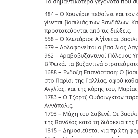
Τα σημαντικότερα γεγονότα που σ
484 – Ο Χουνέρικ πεθαίνει και τον
γίνεται βασιλιάς των Βανδάλων. Κατ
προστατεύονται από τις διώξεις.
558 – Ο Χλωτάριος Α΄ γίνεται βασι
679 – Δολοφονείται ο βασιλιάς Δαγ
962 – Αραβοβυζαντινοί Πόλεμοι: 
Β΄ Φωκά, τα βυζαντινά στρατεύματ
1688 – Ένδοξη Επανάσταση: Ο βασιλ
στο Παρίσι της Γαλλίας, αφού καθα
Αγγλίας, και της κόρης του, Μαρίας 
1783 – Ο Τζορτζ Ουάσινγκτον παρα
Αννάπολις.
1793 – Μάχη του Σαβενέ: Οι βασιλ
της Βανδέας κατά τη διάρκεια της
1815 – Δημοσιεύεται για πρώτη φο