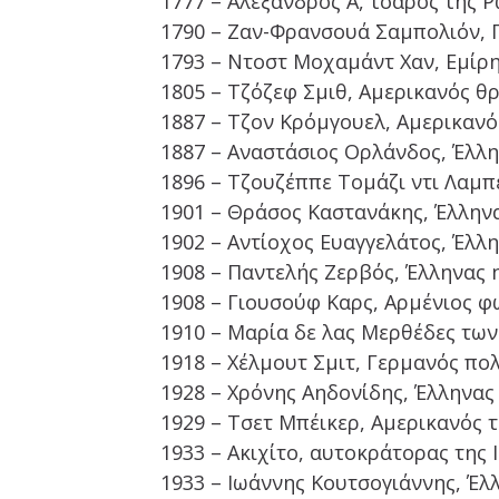
1777 – Αλέξανδρος Α΄, τσάρος της 
1790 – Ζαν-Φρανσουά Σαμπολιόν, Γ
1793 – Ντοστ Μοχαμάντ Χαν, Εμίρ
1805 – Τζόζεφ Σμιθ, Αμερικανός θ
1887 – Τζον Κρόμγουελ, Αμερικαν
1887 – Αναστάσιος Ορλάνδος, Έλλ
1896 – Τζουζέππε Τομάζι ντι Λαμπ
1901 – Θράσος Καστανάκης, Έλλην
1902 – Αντίοχος Ευαγγελάτος, Έλλ
1908 – Παντελής Ζερβός, Έλληνας 
1908 – Γιουσούφ Καρς, Αρμένιος 
1910 – Μαρία δε λας Μερθέδες των
1918 – Χέλμουτ Σμιτ, Γερμανός πολ
1928 – Χρόνης Αηδονίδης, Έλληνας
1929 – Τσετ Μπέικερ, Αμερικανός 
1933 – Ακιχίτο, αυτοκράτορας της 
1933 – Ιωάννης Κουτσογιάννης, Έλ