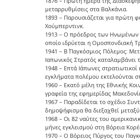
1876 – Πρώτη ημέρα της Διάσκεψης
μεταρρυθμίσεις στα Βαλκάνια.
1893 – Παρουσιάζεται για πρώτη φ
Χούμπερντινκ.
1913 – Ο πρόεδρος των Ηνωμένων 
οποίο ιδρύεται η Ομοσπονδιακή Τ
1941 – Β΄ Παγκόσμιος Πόλεμος: Με
Ιαπωνικός Στρατός καταλαμβάνει 
1948 – Επτά Ιάπωνες στρατιωτικοί 
εγκλήματα πολέμου εκτελούνται στ
1960 – Εκατό μέλη της Εθνικής Κ
γραφεία της εφημερίδας Μακεδονί
1967 – Παραδίδεται το σχέδιο Συ
δημοψήφισμα θα διεξαχθεί μεταξύ 
1968 – Οι 82 ναύτες του αμερικαν
μήνες εγκλεισμού στη Βόρεια Κορέ
1970 – Ο Βόρειος Πύργος του Παγ