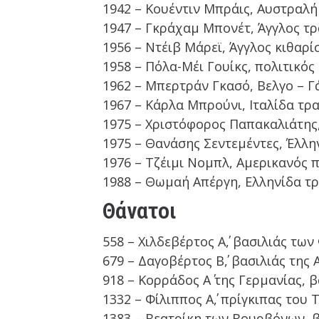
1942 – Κουέντιν Μπράις, Αυστραλή
1947 – Γκράχαμ Μπονέτ, Άγγλος τρ
1956 – Ντέιβ Μάρεϊ, Άγγλος κιθαρί
1958 – Πόλα-Μέι Γουίκς, πολιτικός
1962 – Μπερτράν Γκασό, Βελγο – 
1967 – Κάρλα Μπρούνι, Ιταλίδα τρ
1975 – Χριστόφορος Παπακαλιάτης
1975 – Θανάσης Σεντεμέντες, Έλλ
1976 – Τζέιμι Νομπλ, Αμερικανός 
1988 – Θωμαή Απέργη, Ελληνίδα τ
Θάνατοι
558 – Χιλδεβέρτος Α΄, βασιλιάς τω
679 – Δαγοβέρτος Β΄, βασιλιάς της
918 – Κορράδος Α΄ της Γερμανίας, 
1332 – Φίλιππος Α΄, πρίγκιπας του
1383 – Βεατρίκη των Βουρβόνων, 