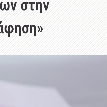
ων στην
ράφηση»