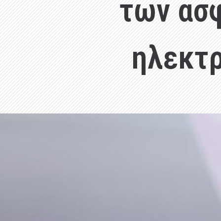
των ασ
ηλεκτρ