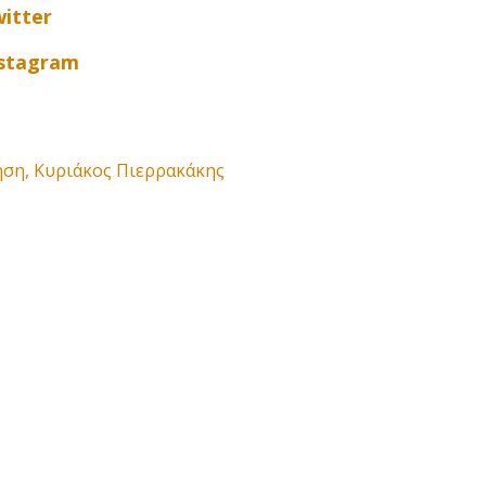
itter
nstagram
ηση
,
Κυριάκος Πιερρακάκης