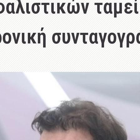
φαλιστικών ταμεί
ονική συνταγογ