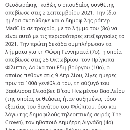
Θεοδωράκης, καθώς ο σπουδαίος συνθέτης
απεβίωσε στις 2 Σεπτεμβρίου 2021. Την ίδια
ημέρα σκοτώθηκε και ο δημοφιλής ράπερ
MadClip σε τροχαίο, με το λήμμα του (8ο) να
είναι αυτό με τις περισσότερες επεξεργασίες το
2021. Την πρώτη δεκάδα συμπλήρωσαν τα
λήμματα για τη Φώφη Γεννηματά (7ο), η οποία
απεβίωσε στις 25 Οκτωβρίου, τον Πρίγκιπα
Φίλιππο, Δούκα του Εδιμβούργου (10ο), ο
οποίος πέθανε στις 9 Απριλίου, λίγες ήμερες
πριν τα 100ά γενέθλιά του, τη σύζυγό του
βασίλισσα Ελισάβετ Β΄ του Ηνωμένου Βασιλείου
(της οποίας οι θεάσεις ήταν αυξημένες τόσο
εξαιτίας του θανάτου του Φιλίππου, όσο και
λόγω της δημοφιλούς τηλεοπτικής σειράς The
Crown), τον ηθοποιό Δημήτρη Λιγνάδη (4ο)
λόγω του γνωστού σκανδάλου και τον