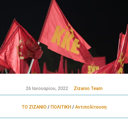
26 Ιανουαρίου, 2022
Zizanio Team
ΤΟ ΖΙΖΑΝΙΟ
/
ΠΟΛΙΤΙΚΗ
/
Αντιπολίτευση