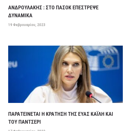
ΕΣΠΑΣΕ ΑΓΩΓΟΣ ΤΗΣ ΕΥΔΑΠ ΣΤΟ ΔΑΦΝΙ
ΑΝΔΡΟΥΛΑΚΗΣ : ΣΤΟ ΠΑΣΟΚ ΕΠΕΣΤΡΕΨΕ
13 ΦΕΒΡΟΥΑΡΊΟΥ, 2023
9:08 ΠΜ
ΣΥΓΚΟΙΝΩΝΊΕΣ
ΔΥΝΑΜΙΚΑ
19 Φεβρουαρίου, 2023
ΠΑΡΑΤΕΙΝΕΤΑΙ Η ΚΡΑΤΗΣΗ ΤΗΣ ΕΥΑΣ ΚΑΪΛΗ ΚΑΙ
ΤΟΥ ΠΑΝΤΣΕΡΙ