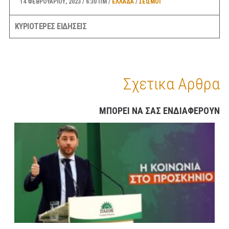
14 ΦΕΒΡΟΥΑΡΊΟΥ, 2023
6:30 ΠΜ
ΕΛΛΑΔA
/
ΣΕΙΣΜΟΙ
ΚΥΡΙΟΤΕΡΕΣ ΕΙΔΗΣΕΙΣ
ΣΑΝ ΣΗΜΕΡΑ
14 ΦΕΒΡΟΥΑΡΊΟΥ, 2023
6:08 ΠΜ
ΣΑΝ ΣΉΜΕΡΑ
ΠΡΟΓΝΩΣΗ ΚΑΙΡΟΥ ΕΛΛΑΔΑΣ ΚΑΤΑ ΠΕΡΙΟΧΕΣ
Σχετικα Αρθρα
ΓΙΑ ΣΗΜΕΡΑ ΔΕΥΤΕΡΑ 13/2 – ΕΠΙΣΗΣ ΓΕΝΙΚΗ
ΠΡΟΒΛΕΨΗ ΑΠΟ ΑΥΡΙΟ ΤΡΙΤΗ ΕΩΣ ΚΑΙ ΤΗΝ
ΜΠΟΡΕΙ ΝΑ ΣΑΣ ΕΝΔΙΑΦΕΡΟΥΝ
ΠΑΡΑΣΚΕΥΗ 17/2/23
13 ΦΕΒΡΟΥΑΡΊΟΥ, 2023
9:52 ΠΜ
ΕΛΛΑΔA
/
ΚΑΙΡΌΣ
ΠΡΩΤΟΣΕΛΙΔΑ ΚΥΡΙΑ ΘΕΜΑΤΑ ΠΟΛΙΤΙΚΩΝ ΚΑΙ
ΟΙΚΟΝΟΜΙΚΩΝ ΕΦΗΜΕΡΙΔΩΝ ΔΕΥΤΕΡΑ 13/2/23
13 ΦΕΒΡΟΥΑΡΊΟΥ, 2023
9:31 ΠΜ
MEDIA
/
ΕΦΗΜΕΡΊΔΕΣ-ΠΕΡΙΟΔΙΚΆ
ΜΕΓΑΛΕΣ ΚΑΘΥΣΤΕΡΗΣΕΙΣ ΣΤΗΝ ΛΕΩΦΟΡΟ
ΚΑΒΑΛΑΣ ΣΤΟ ΡΕΥΜΑ ΠΡΟΣ ΤΗΝ ΚΟΡΙΝΘΟ-