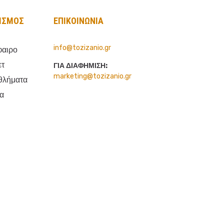
ΙΣΜΟΣ
ΕΠΙΚΟΙΝΩΝΙΑ
info@tozizanio.gr
αιρο
ετ
ΓΙΑ ΔΙΑΦΗΜΙΣΗ:
marketing@tozizanio.gr
θλήματα
μα