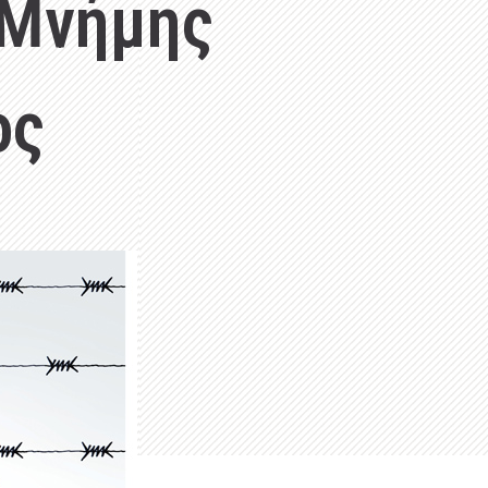
 Μνήμης
ος