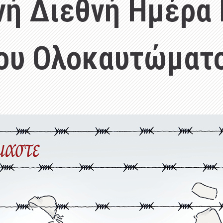
νή Διεθνή Ημέρα
ου Ολοκαυτώματ