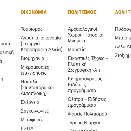
ΟΙΚΟΝΟΜΙΑ
ΠΟΛΙΤΙΣΜΟΣ
ΑΘΛΗΤ
Τουρισμός
Αρχαιολογικοί
Ποδόσφ
Χώροι – Ιστορικά
Αγροτική οικονομία
Μπάσκ
Μνημεία
μματα
(Γεωργία
Άλλα Α
Κτηνοτροφία Αλιεία)
Μουσεία
ολιτική
Στοίχη
Βιομηχανία
Εικαστικές Τέχνες –
ά
Γλυπτική
Μικρομεσαίες
Ζωγραφική κλπ
επιχειρήσεις
ση
Κινηματογράφος –
Ναυτιλία
Ειδήσεις
(Ποντοπόρα και
προγράμματα
Ακτοπλοϊκή)
Θέατρα – Ειδήσεις
Ενέργεια
προγράμματα
Συγκοινωνίες
Φορείς Πολιτισμού
Μεταφορές
Ίδρυμα Νιάρχου
ΕΣΠΑ