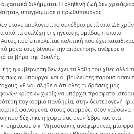
 διχαστικά διλήμματα. Η αληθινή ζωή δεν χρειάζετα
ικότητα», υπογράμμισε ο πρωθυπουργός.
εν έκανε απολογιστικό συνέδριο μετά από 2,5 χρόν
να από τα στελέχη της ηγετικής ομάδας η οποια
Αυτός που επικαλείται πολιτική που έχει καταδικασ
από μόνα τους δίνουν την απάντηση», ανέφερε ο
πό το βήμα της Βουλής.
της η κυβέρνηση δεν έχει τα λάθη του χθες αλλά τ
ς πως οι υπουργοί και οι βουλευτές παρουσίασαν 
όχους. «Είναι αλήθεια ότι όλες οι δράσεις μας
φανών κρίσεων χωρίς να υπάρχει πρόσφατο ιστορι
ρότερη παγκόσμια πανδημία, στην δευτερογενή κρί
 καιρικά φαινόμενα, στους σεισμούς, στον καύσωνα 
εση που δέχτηκε η χώρα μας στον Έβρο και στα
ο», σημείωσε ο κ. Μητσοτάκης αναφέροντας μία φρ
υ δεν συμβαίνει τίποτα και εβδομάδες που χωράνε