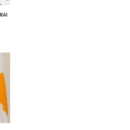
ΓΕΝΙΚΗ ΠΡΟΓΝΩΣΗ ΓΙΑ
ΜΕΘΑΥΡΙΟ ΣΑΒΒΑΤΟ
ΚΑΙ
ΕΩΣ ΚΑΙ ΤΡΙΤΗ
21/2/2023
16 ΦΕΒΡΟΥΑΡΊΟΥ, 2023
3:20 ΜΜ
ΕΛΛΑΔA
/
ΚΑΙΡΌΣ
ΠΡΩΤΟΣΕΛΙΔΑ ΚΥΡΙΑ
ΘΕΜΑΤΑ ΠΟΛΙΤΙΚΩΝ ΚΑΙ
ΟΙΚΟΝΟΜΙΚΩΝ
ΕΦΗΜΕΡΙΔΩΝ ΠΕΜΠΤΗ
16/2/23
16 ΦΕΒΡΟΥΑΡΊΟΥ, 2023
3:05 ΜΜ
MEDIA
/
ΕΦΗΜΕΡΊΔΕΣ-ΠΕΡΙΟΔΙΚΆ
ΣΑΝ ΣΗΜΕΡΑ 16
ΦΕΒΡΟΥΑΡΙΟΥ
16 ΦΕΒΡΟΥΑΡΊΟΥ, 2023
12:39 ΜΜ