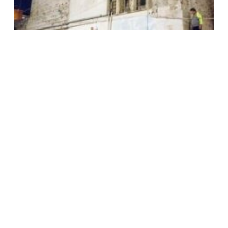
ΕΠΙΧΕΙΡΗΣΗ ΑΝΤΙ-ΓΚΡΑΦΙΤΥ ΑΠΟ ΤΟΝ ΔΗΜΟ
ΑΘΗΝΑΙΩΝ ΣΤΗΝ ΑΡΧΑΙΑ ΑΓΟΡΑ ΚΑΘΑΡΙΣΤΗΚΑΝ
300 ΤΜ ΣΤΟΝ ΑΡΧΑΙΟΛΟΓΙΚΟ ΧΩΡΟ ΚΑΙ ΣΤΙΣ
ΣΙΔΗΡΟΔΡΟΜΙΚΕΣ ΓΡΑΜΜΕΣ
14 Σεπτεμβρίου, 2022