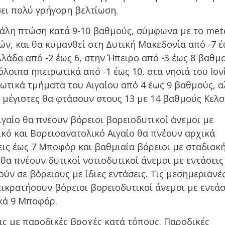
ει πολύ γρήγορη βελτίωση.
άλη πτώση κατά 9-10 βαθμούς, σύμφωνα με το met
ν, και θα κυμανθεί στη Δυτική Μακεδονία από -7 έ
λάδα από -2 έως 6, στην Ήπειρο από -3 έως 8 βαθμ
όλοιπα ηπειρωτικά από -1 έως 10, στα νησιά του Ιον
ιωτικά τμήματα του Αιγαίου από 4 έως 9 βαθμούς, 
 μέγιστες θα φτάσουν στους 13 με 14 βαθμούς Κελσ
ιγαίο θα πνέουν βόρειοι βορειοδυτικοί άνεμοι με
ικό και Βορειοανατολικό Αιγαίο θα πνέουν αρχικά
εις έως 7 Μποφόρ και βαθμιαία βόρειοι με σταδιακ
 θα πνέουν δυτικοί νοτιοδυτικοί άνεμοι με εντάσεις
ύν σε βόρειους με ίδιες εντάσεις. Τις μεσημεριανέ
πικρατήσουν βόρειοι βορειοδυτικοί άνεμοι με εντάσ
ικά 9 Μποφόρ.
ς με παροδικές βροχές κατά τόπους. Παροδικές