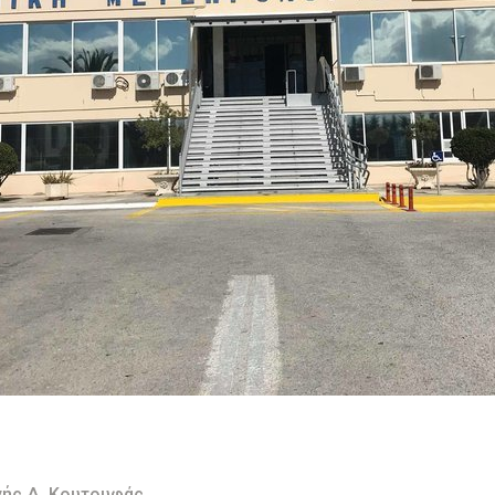
γής Δ. Κουτουφάς