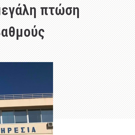
μεγάλη πτώση
βαθμούς