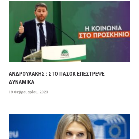
ΠΡΟΒΛΕΨΗ ΑΠΟ ΑΥΡΙΟ ΤΡΙΤΗ ΕΩΣ ΚΑΙ ΤΗΝ
ΠΑΡΑΣΚΕΥΗ 17/2/23
13 ΦΕΒΡΟΥΑΡΊΟΥ, 2023
9:52 ΠΜ
ΕΛΛΑΔA
/
ΚΑΙΡΌΣ
ΠΡΩΤΟΣΕΛΙΔΑ ΚΥΡΙΑ ΘΕΜΑΤΑ ΠΟΛΙΤΙΚΩΝ ΚΑΙ
ΟΙΚΟΝΟΜΙΚΩΝ ΕΦΗΜΕΡΙΔΩΝ ΔΕΥΤΕΡΑ 13/2/23
13 ΦΕΒΡΟΥΑΡΊΟΥ, 2023
9:31 ΠΜ
MEDIA
/
ΕΦΗΜΕΡΊΔΕΣ-ΠΕΡΙΟΔΙΚΆ
ΜΕΓΑΛΕΣ ΚΑΘΥΣΤΕΡΗΣΕΙΣ ΣΤΗΝ ΛΕΩΦΟΡΟ
ΑΝΔΡΟΥΛΑΚΗΣ : ΣΤΟ ΠΑΣΟΚ ΕΠΕΣΤΡΕΨΕ
ΚΑΒΑΛΑΣ ΣΤΟ ΡΕΥΜΑ ΠΡΟΣ ΤΗΝ ΚΟΡΙΝΘΟ-
ΔΥΝΑΜΙΚΑ
ΕΣΠΑΣΕ ΑΓΩΓΟΣ ΤΗΣ ΕΥΔΑΠ ΣΤΟ ΔΑΦΝΙ
19 Φεβρουαρίου, 2023
13 ΦΕΒΡΟΥΑΡΊΟΥ, 2023
9:08 ΠΜ
ΣΥΓΚΟΙΝΩΝΊΕΣ