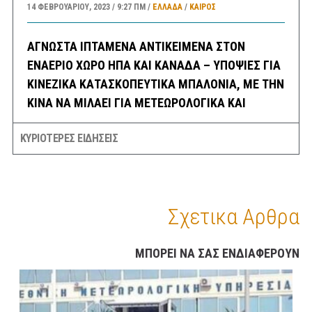
14 ΦΕΒΡΟΥΑΡΊΟΥ, 2023
9:27 ΠΜ
ΕΛΛΑΔA
/
ΚΑΙΡΌΣ
ΑΓΝΩΣΤΑ ΙΠΤΑΜΕΝΑ ΑΝΤΙΚΕΙΜΕΝΑ ΣΤΟΝ
ΕΝΑΕΡΙΟ ΧΩΡΟ ΗΠΑ ΚΑΙ ΚΑΝΑΔΑ – ΥΠΟΨΙΕΣ ΓΙΑ
ΚΙΝΕΖΙΚΑ ΚΑΤΑΣΚΟΠΕΥΤΙΚΑ ΜΠΑΛΟΝΙΑ, ΜΕ ΤΗΝ
ΚΙΝΑ ΝΑ ΜΙΛΑΕΙ ΓΙΑ ΜΕΤΕΩΡΟΛΟΓΙΚΑ ΚΑΙ
ΚΑΠΟΙΟΥΣ ΓΙΑ UFO ΚΑΙ ΕΞΩΓΗΙΝΟΥΣ !!
ΚΥΡΙΟΤΕΡΕΣ ΕΙΔΗΣΕΙΣ
14 ΦΕΒΡΟΥΑΡΊΟΥ, 2023
8:21 ΠΜ
ΚΟΣΜΟΣ
/
ΤΕΧΝΟΛΟΓΙΑ
/
ΗΠΑ
ΣΕΙΣΜΟΣ 3,8 ΡΙΧΤΕΡ ΤΗΝ ΝΥΚΤΑ ΣΤΗΝ ΘΗΒΑ
ΑΙΣΘΗΤΟΣ ΚΑΙ ΣΤΗΝ ΑΘΗΝΑ
Σχετικα Αρθρα
14 ΦΕΒΡΟΥΑΡΊΟΥ, 2023
6:30 ΠΜ
ΕΛΛΑΔA
/
ΣΕΙΣΜΟΙ
ΣΑΝ ΣΗΜΕΡΑ
ΜΠΟΡΕΙ ΝΑ ΣΑΣ ΕΝΔΙΑΦΕΡΟΥΝ
14 ΦΕΒΡΟΥΑΡΊΟΥ, 2023
6:08 ΠΜ
ΣΑΝ ΣΉΜΕΡΑ
ΠΡΟΓΝΩΣΗ ΚΑΙΡΟΥ ΕΛΛΑΔΑΣ ΚΑΤΑ ΠΕΡΙΟΧΕΣ