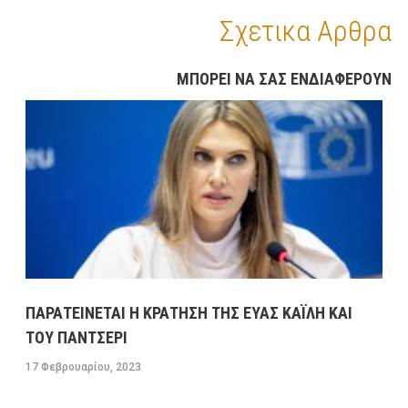
13 ΦΕΒΡΟΥΑΡΊΟΥ, 2023
9:52 ΠΜ
ΕΛΛΑΔA
/
ΚΑΙΡΌΣ
Σχετικα Αρθρα
ΠΡΩΤΟΣΕΛΙΔΑ ΚΥΡΙΑ ΘΕΜΑΤΑ ΠΟΛΙΤΙΚΩΝ ΚΑΙ
ΜΠΟΡΕΙ ΝΑ ΣΑΣ ΕΝΔΙΑΦΕΡΟΥΝ
ΟΙΚΟΝΟΜΙΚΩΝ ΕΦΗΜΕΡΙΔΩΝ ΔΕΥΤΕΡΑ 13/2/23
13 ΦΕΒΡΟΥΑΡΊΟΥ, 2023
9:31 ΠΜ
MEDIA
/
ΕΦΗΜΕΡΊΔΕΣ-ΠΕΡΙΟΔΙΚΆ
ΜΕΓΑΛΕΣ ΚΑΘΥΣΤΕΡΗΣΕΙΣ ΣΤΗΝ ΛΕΩΦΟΡΟ
ΚΑΒΑΛΑΣ ΣΤΟ ΡΕΥΜΑ ΠΡΟΣ ΤΗΝ ΚΟΡΙΝΘΟ-
ΕΣΠΑΣΕ ΑΓΩΓΟΣ ΤΗΣ ΕΥΔΑΠ ΣΤΟ ΔΑΦΝΙ
13 ΦΕΒΡΟΥΑΡΊΟΥ, 2023
9:08 ΠΜ
ΣΥΓΚΟΙΝΩΝΊΕΣ
ΠΑΡΑΤΕΙΝΕΤΑΙ Η ΚΡΑΤΗΣΗ ΤΗΣ ΕΥΑΣ ΚΑΪΛΗ ΚΑΙ
ΤΟΥ ΠΑΝΤΣΕΡΙ
17 Φεβρουαρίου, 2023