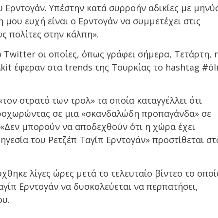
υ Ερντογάν. Υπέστην κατά συρροήν αδικίες με μηνύ
 μου ευχή είναι ο Ερντογάν να συμμετέχει στις
υς πολίτες στην κάλπη».
Twitter οι οποίες, όπως γράφει σήμερα, Τετάρτη, 
kit έφεραν στα trends της Τουρκίας το hashtag #ö
«τον στρατό των τρολ» τα οποία καταγγέλλει ότι
προχωρώντας σε μια «σκανδαλώδη προπαγάνδα» σε
 «Δεν μπορούν να αποδεχθούν ότι η χώρα έχει
ηγεσία του Ρετζέπ Ταγίπ Ερντογάν» προστίθεται στ
χθηκε λίγες ώρες μετά το τελευταίο βίντεο το οποί
Ταγίπ Ερντογάν να δυσκολεύεται να περπατήσει,
ου.