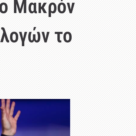
ρο Μακρόν
κλογών το