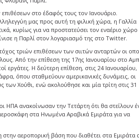
ς Φλοράνς Παρλί.
επιθέσεων στο έδαφός τους τον Ιανουάριο.
λληλεγγύη μας προς αυτή τη φιλική χώρα, η Γαλλία
ικά, κυρίως για να προστατεύσει τον εναέριο χώρο
νισε η Παρλί στον λογαριασμό της στο Twitter.
στόχος τριών επιθέσεων των σιιτών ανταρτών οι οπο
ους. Από την επίθεση της 17ης Ιανουαρίου στο Αμ
 εργάτες. Η δεύτερη επίθεση, στις 24 Ιανουαρίου, 
άφρα, όπου σταθμεύουν αμερικανικές δυνάμεις, οι
 των Χούθι, ενώ ακολούθησε και μία τρίτη στις 31
οι ΗΠΑ ανακοίνωσαν την Τετάρτη ότι θα στείλουν έ
 αεροσκάφη στα Ηνωμένα Αραβικά Εμιράτα για να
η στην αεροπορική βάση που διαθέτει στα Εμιράτα 