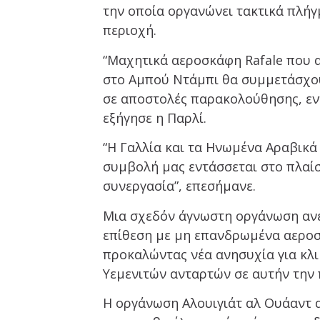
την οποία οργανώνει τακτικά πλήγ
περιοχή.
“Μαχητικά αεροσκάφη Rafale που α
στο Αμπού Ντάμπι θα συμμετάσχο
σε αποστολές παρακολούθησης, εντ
εξήγησε η Παρλί.
“Η Γαλλία και τα Ηνωμένα Αραβικά
συμβολή μας εντάσσεται στο πλαί
συνεργασία”, επεσήμανε.
Μια σχεδόν άγνωστη οργάνωση ανέ
επίθεση με μη επανδρωμένα αερο
προκαλώντας νέα ανησυχία για κλι
Υεμενιτών ανταρτών σε αυτήν την 
Η οργάνωση Αλουιγιάτ αλ Ουάαντ α