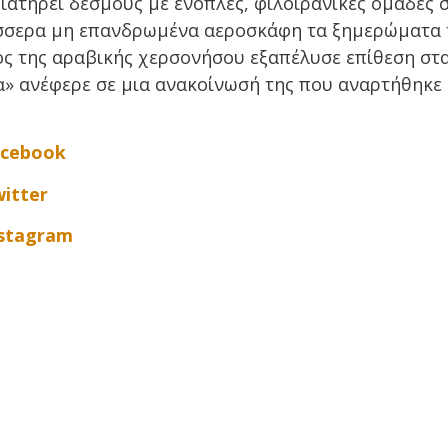
διατηρεί δεσμούς με ένοπλες, φιλοϊρανικές ομάδες 
τέσσερα μη επανδρωμένα αεροσκάφη τα ξημερώματα 
ός της αραβικής χερσονήσου εξαπέλυσε επίθεση στ
α» ανέφερε σε μια ανακοίνωσή της που αναρτήθηκε
acebook
itter
nstagram