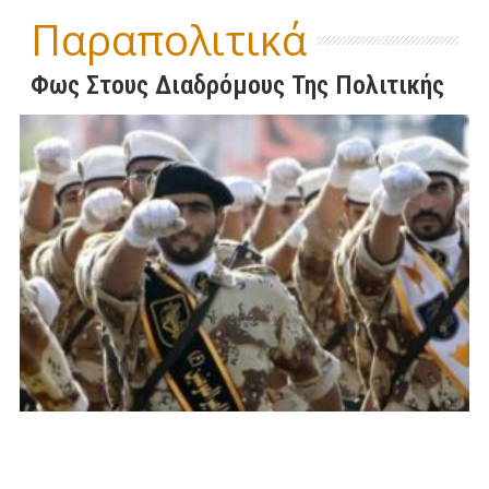
Παραπολιτικά
Φως Στους Διαδρόμους Της Πολιτικής
Η
Ε
Χ
Ε
«
Ο
Φ
Ε
ΤΟ
Σ
Τ
“
T