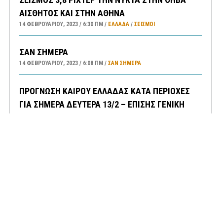
ΑΙΣΘΗΤΟΣ ΚΑΙ ΣΤΗΝ ΑΘΗΝΑ
14 ΦΕΒΡΟΥΑΡΊΟΥ, 2023
6:30 ΠΜ
ΕΛΛΑΔA
/
ΣΕΙΣΜΟΙ
ΣΑΝ ΣΗΜΕΡΑ
14 ΦΕΒΡΟΥΑΡΊΟΥ, 2023
6:08 ΠΜ
ΣΑΝ ΣΉΜΕΡΑ
ΠΡΟΓΝΩΣΗ ΚΑΙΡΟΥ ΕΛΛΑΔΑΣ ΚΑΤΑ ΠΕΡΙΟΧΕΣ
ΓΙΑ ΣΗΜΕΡΑ ΔΕΥΤΕΡΑ 13/2 – ΕΠΙΣΗΣ ΓΕΝΙΚΗ
ΠΡΟΒΛΕΨΗ ΑΠΟ ΑΥΡΙΟ ΤΡΙΤΗ ΕΩΣ ΚΑΙ ΤΗΝ
ΠΑΡΑΣΚΕΥΗ 17/2/23
13 ΦΕΒΡΟΥΑΡΊΟΥ, 2023
9:52 ΠΜ
ΕΛΛΑΔA
/
ΚΑΙΡΌΣ
ΠΡΩΤΟΣΕΛΙΔΑ ΚΥΡΙΑ ΘΕΜΑΤΑ ΠΟΛΙΤΙΚΩΝ ΚΑΙ
ΟΙΚΟΝΟΜΙΚΩΝ ΕΦΗΜΕΡΙΔΩΝ ΔΕΥΤΕΡΑ 13/2/23
13 ΦΕΒΡΟΥΑΡΊΟΥ, 2023
9:31 ΠΜ
MEDIA
/
ΕΦΗΜΕΡΊΔΕΣ-ΠΕΡΙΟΔΙΚΆ