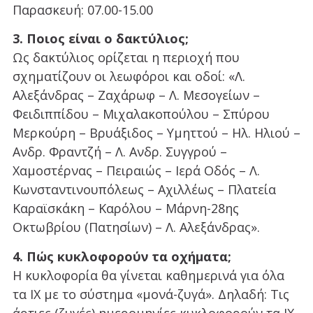
Παρασκευή: 07.00-15.00
3. Ποιος είναι ο δακτύλιος;
Ως δακτύλιος ορίζεται η περιοχή που
σχηματίζουν οι λεωφόροι και οδοί: «Λ.
Αλεξάνδρας – Ζαχάρωφ – Λ. Μεσογείων –
Φειδιππίδου – Μιχαλακοπούλου – Σπύρου
Μερκούρη – Βρυάξιδος – Υμηττού – Ηλ. Ηλιού –
Ανδρ. Φραντζή – Λ. Ανδρ. Συγγρού –
Χαμοστέρνας – Πειραιώς – Ιερά Οδός – Λ.
Κωνσταντινουπόλεως – Αχιλλέως – Πλατεία
Καραϊσκάκη – Καρόλου – Μάρνη-28ης
Οκτωβρίου (Πατησίων) – Λ. Αλεξάνδρας».
4. Πώς κυκλοφορούν τα οχήματα;
Η κυκλοφορία θα γίνεται καθημερινά για όλα
τα ΙΧ με το σύστημα «μονά-ζυγά». Δηλαδή: Τις
άρτιες (ζυγές) ημερομηνίες κυκλοφορούν τα ΙΧ