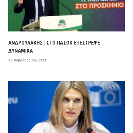
ΠΡΟΓΝΩΣΗ ΚΑΙΡΟΥ ΕΛΛΑΔΑΣ ΚΑΤΑ ΠΕΡΙΟΧΕΣ
ΓΙΑ ΣΗΜΕΡΑ ΔΕΥΤΕΡΑ 13/2 – ΕΠΙΣΗΣ ΓΕΝΙΚΗ
ΠΡΟΒΛΕΨΗ ΑΠΟ ΑΥΡΙΟ ΤΡΙΤΗ ΕΩΣ ΚΑΙ ΤΗΝ
ΠΑΡΑΣΚΕΥΗ 17/2/23
13 ΦΕΒΡΟΥΑΡΊΟΥ, 2023
9:52 ΠΜ
ΕΛΛΑΔA
/
ΚΑΙΡΌΣ
ΑΝΔΡΟΥΛΑΚΗΣ : ΣΤΟ ΠΑΣΟΚ ΕΠΕΣΤΡΕΨΕ
ΠΡΩΤΟΣΕΛΙΔΑ ΚΥΡΙΑ ΘΕΜΑΤΑ ΠΟΛΙΤΙΚΩΝ ΚΑΙ
ΔΥΝΑΜΙΚΑ
ΟΙΚΟΝΟΜΙΚΩΝ ΕΦΗΜΕΡΙΔΩΝ ΔΕΥΤΕΡΑ 13/2/23
19 Φεβρουαρίου, 2023
13 ΦΕΒΡΟΥΑΡΊΟΥ, 2023
9:31 ΠΜ
MEDIA
/
ΕΦΗΜΕΡΊΔΕΣ-ΠΕΡΙΟΔΙΚΆ
ΜΕΓΑΛΕΣ ΚΑΘΥΣΤΕΡΗΣΕΙΣ ΣΤΗΝ ΛΕΩΦΟΡΟ
ΚΑΒΑΛΑΣ ΣΤΟ ΡΕΥΜΑ ΠΡΟΣ ΤΗΝ ΚΟΡΙΝΘΟ-
ΕΣΠΑΣΕ ΑΓΩΓΟΣ ΤΗΣ ΕΥΔΑΠ ΣΤΟ ΔΑΦΝΙ
13 ΦΕΒΡΟΥΑΡΊΟΥ, 2023
9:08 ΠΜ
ΣΥΓΚΟΙΝΩΝΊΕΣ