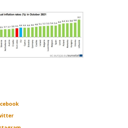
acebook
itter
nstagram