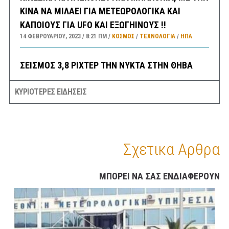
ΚΙΝΑ ΝΑ ΜΙΛΑΕΙ ΓΙΑ ΜΕΤΕΩΡΟΛΟΓΙΚΑ ΚΑΙ
ΚΑΠΟΙΟΥΣ ΓΙΑ UFO ΚΑΙ ΕΞΩΓΗΙΝΟΥΣ !!
14 ΦΕΒΡΟΥΑΡΊΟΥ, 2023
8:21 ΠΜ
ΚΟΣΜΟΣ
/
ΤΕΧΝΟΛΟΓΙΑ
/
ΗΠΑ
ΣΕΙΣΜΟΣ 3,8 ΡΙΧΤΕΡ ΤΗΝ ΝΥΚΤΑ ΣΤΗΝ ΘΗΒΑ
ΑΙΣΘΗΤΟΣ ΚΑΙ ΣΤΗΝ ΑΘΗΝΑ
ΚΥΡΙΟΤΕΡΕΣ ΕΙΔΗΣΕΙΣ
14 ΦΕΒΡΟΥΑΡΊΟΥ, 2023
6:30 ΠΜ
ΕΛΛΑΔA
/
ΣΕΙΣΜΟΙ
ΣΑΝ ΣΗΜΕΡΑ
14 ΦΕΒΡΟΥΑΡΊΟΥ, 2023
6:08 ΠΜ
ΣΑΝ ΣΉΜΕΡΑ
Σχετικα Αρθρα
ΠΡΟΓΝΩΣΗ ΚΑΙΡΟΥ ΕΛΛΑΔΑΣ ΚΑΤΑ ΠΕΡΙΟΧΕΣ
ΓΙΑ ΣΗΜΕΡΑ ΔΕΥΤΕΡΑ 13/2 – ΕΠΙΣΗΣ ΓΕΝΙΚΗ
ΜΠΟΡΕΙ ΝΑ ΣΑΣ ΕΝΔΙΑΦΕΡΟΥΝ
ΠΡΟΒΛΕΨΗ ΑΠΟ ΑΥΡΙΟ ΤΡΙΤΗ ΕΩΣ ΚΑΙ ΤΗΝ
ΠΑΡΑΣΚΕΥΗ 17/2/23
13 ΦΕΒΡΟΥΑΡΊΟΥ, 2023
9:52 ΠΜ
ΕΛΛΑΔA
/
ΚΑΙΡΌΣ