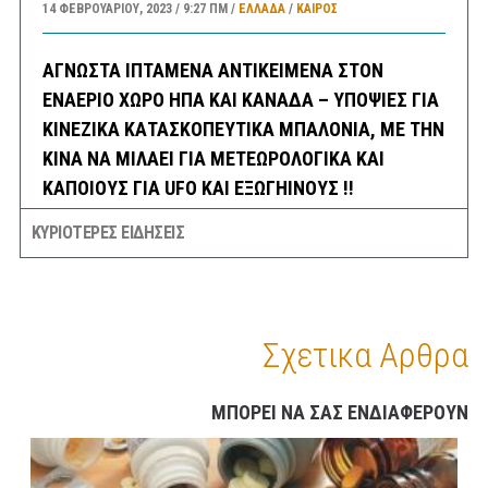
14 ΦΕΒΡΟΥΑΡΊΟΥ, 2023
9:27 ΠΜ
ΕΛΛΑΔA
/
ΚΑΙΡΌΣ
ΑΓΝΩΣΤΑ ΙΠΤΑΜΕΝΑ ΑΝΤΙΚΕΙΜΕΝΑ ΣΤΟΝ
ΕΝΑΕΡΙΟ ΧΩΡΟ ΗΠΑ ΚΑΙ ΚΑΝΑΔΑ – ΥΠΟΨΙΕΣ ΓΙΑ
ΚΙΝΕΖΙΚΑ ΚΑΤΑΣΚΟΠΕΥΤΙΚΑ ΜΠΑΛΟΝΙΑ, ΜΕ ΤΗΝ
ΚΙΝΑ ΝΑ ΜΙΛΑΕΙ ΓΙΑ ΜΕΤΕΩΡΟΛΟΓΙΚΑ ΚΑΙ
ΚΑΠΟΙΟΥΣ ΓΙΑ UFO ΚΑΙ ΕΞΩΓΗΙΝΟΥΣ !!
14 ΦΕΒΡΟΥΑΡΊΟΥ, 2023
8:21 ΠΜ
ΚΟΣΜΟΣ
/
ΤΕΧΝΟΛΟΓΙΑ
/
ΗΠΑ
ΚΥΡΙΟΤΕΡΕΣ ΕΙΔΗΣΕΙΣ
ΣΕΙΣΜΟΣ 3,8 ΡΙΧΤΕΡ ΤΗΝ ΝΥΚΤΑ ΣΤΗΝ ΘΗΒΑ
ΑΙΣΘΗΤΟΣ ΚΑΙ ΣΤΗΝ ΑΘΗΝΑ
14 ΦΕΒΡΟΥΑΡΊΟΥ, 2023
6:30 ΠΜ
ΕΛΛΑΔA
/
ΣΕΙΣΜΟΙ
Σχετικα Αρθρα
ΣΑΝ ΣΗΜΕΡΑ
ΜΠΟΡΕΙ ΝΑ ΣΑΣ ΕΝΔΙΑΦΕΡΟΥΝ
14 ΦΕΒΡΟΥΑΡΊΟΥ, 2023
6:08 ΠΜ
ΣΑΝ ΣΉΜΕΡΑ
ΠΡΟΓΝΩΣΗ ΚΑΙΡΟΥ ΕΛΛΑΔΑΣ ΚΑΤΑ ΠΕΡΙΟΧΕΣ