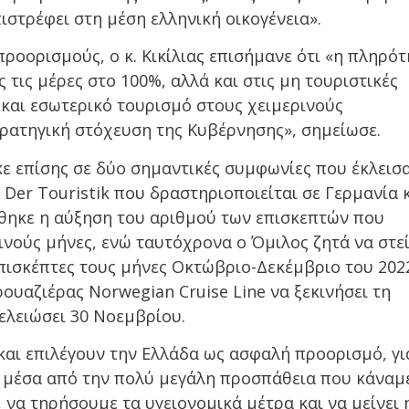
ιστρέφει στη μέση ελληνική οικογένεια».
ροορισμούς, ο κ. Κικίλιας επισήμανε ότι «η πληρό
ς τις μέρες στο 100%, αλλά και στις μη τουριστικές
και εσωτερικό τουρισμό στους χειμερινούς
τρατηγική στόχευση της Κυβέρνησης», σημείωσε.
 επίσης σε δύο σημαντικές συμφωνίες που έκλεισ
ο Der Touristik που δραστηριοποιείται σε Γερμανία 
θηκε η αύξηση του αριθμού των επισκεπτών που
ινούς μήνες, ενώ ταυτόχρονα ο Όμιλος ζητά να στεί
πισκέπτες τους μήνες Οκτώβριο-Δεκέμβριο του 202
ρουαζιέρας Norwegian Cruise Line να ξεκινήσει τη
τελειώσει 30 Νοεμβρίου.
 και επιλέγουν την Ελλάδα ως ασφαλή προορισμό, γι
α μέσα από την πολύ μεγάλη προσπάθεια που κάναμ
 να τηρήσουμε τα υγειονομικά μέτρα και να μείνει 