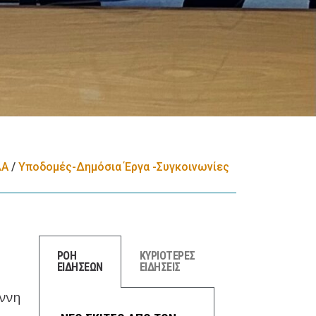
ΔA
/
Υποδομές-Δημόσια Έργα -Συγκοινωνίες
ΡΟΗ
ΚΥΡΙΟΤΕΡΕΣ
ΕΙΔΗΣΕΩΝ
ΕΙΔΗΣΕΙΣ
άννη