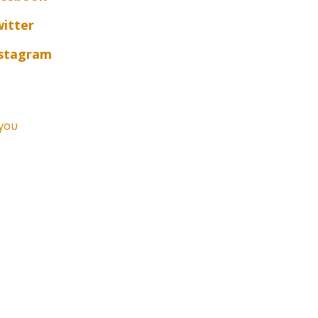
itter
nstagram
γου