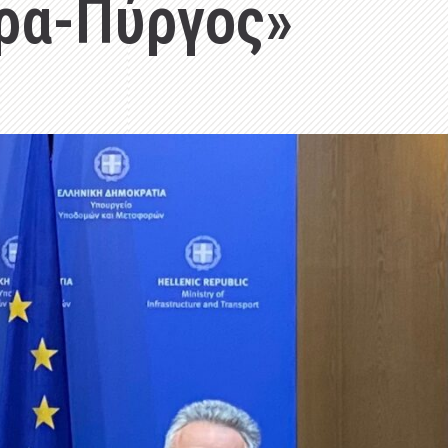
ρα-Πύργος»