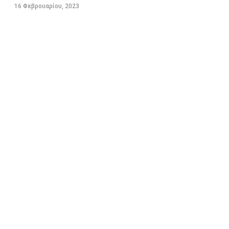
16 Φεβρουαρίου, 2023
ΑΛΛΑΓΕΣ ΣΤΟ ”ΚΑΛΑΘΙ ΤΟΥ ΝΟΙΚΟΚΥΡΙΟΥ” – ΤΙ
ΠΕΡΙΛΑΜΒΑΝΕΙ ΤΟ “ΣΑΡΑΚΟΣΤΙΑΝΟ ΚΑΛΑΘΙ”
16 Φεβρουαρίου, 2023