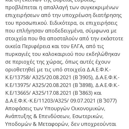
προβλέπεται η απαλλαγή των συγκεκριμένων
επιχειρήσεων από την υποχρέωση διατήρησης
του προσωπικού. Ειδικότερα, οι επιχειρήσεις
που επλήγησαν αποδεδειγμένα, σύμφωνα με
στοιχεία που θα αποσταλούν από την εκάστοτε
οικεία Περιφέρεια και τον ΕΛΓΑ, από τις
πυρκαγιές του καλοκαιριού που εκδηλώθηκαν
σε περιοχές της χώρας, όπως αυτές έχουν
οριοθετηθεί με τις υπό στοιχεία Δ.Α.Ε.Φ.Κ.-
Κ.Ε/13758/ Α325/20.08.2021 (Β΄ 3905), Δ.Α.Ε.Φ.Κ.-
Κ.Ε/13975/ Α325/20.08.2021 (Β΄ 3898), Δ.Α.Ε.Φ.Κ.-
Κ.Ε/13665/ Α325/17.08.2021 (Β΄ 3863) και
Δ.Α.Ε.Φ.Κ.-Κ.Ε/11203/Α325/ 09.07.2021 (Β΄ 3077)
Αποφάσεις των Υπουργών Οικονομικών,
Ανάπτυξης & Επενδύσεων, Εσωτερικών,
Υποδομών & Μεταφορών, δεν υποχρεούνται