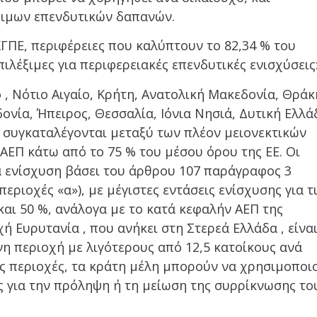
ξιμων επενδυτικών δαπανών.
ΓΠΕ, περιφέρειες που καλύπτουν το 82,34 % του
ιλέξιμες για περιφερειακές επενδυτικές ενισχύσεις
 , Νότιο Αιγαίο, Κρήτη, Aνατολική Μακεδονία, Θράκ
ονία, Ήπειρος, Θεσσαλία, Ιόνια Νησιά, Δυτική Ελλά
 συγκαταλέγονται μεταξύ των πλέον μειονεκτικών
 ΑΕΠ κάτω από το 75 % του μέσου όρου της ΕΕ. Οι
ια ενίσχυση βάσει του άρθρου 107 παράγραφος 3
περιοχές «α»), με μέγιστες εντάσεις ενίσχυσης για τ
και 50 %, ανάλογα με το κατά κεφαλήν ΑΕΠ της
χή Ευρυτανία , που ανήκει στη Στερεά Ελλάδα , είνα
νη περιοχή με λιγότερους από 12,5 κατοίκους ανά
ες περιοχές, τα κράτη μέλη μπορούν να χρησιμοποι
 για την πρόληψη ή τη μείωση της συρρίκνωσης το