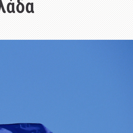
λλάδα