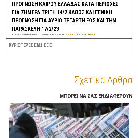
ΠΡΟΓΝΩΣΗ ΚΑΙΡΟΥ ΕΛΛΑΔΑΣ ΚΑΤΑ ΠΕΡΙΟΧΕΣ
ΓΙΑ ΣΗΜΕΡΑ ΤΡΙΤΗ 14/2 ΚΑΘΩΣ ΚΑΙ ΓΕΝΙΚΗ
ΠΡΟΓΝΩΣΗ ΓΙΑ ΑΥΡΙΟ ΤΕΤΑΡΤΗ ΕΩΣ ΚΑΙ ΤΗΝ
ΠΑΡΑΣΚΕΥΗ 17/2/23
14 ΦΕΒΡΟΥΑΡΊΟΥ, 2023
9:27 ΠΜ
ΕΛΛΑΔA
/
ΚΑΙΡΌΣ
ΚΥΡΙΟΤΕΡΕΣ ΕΙΔΗΣΕΙΣ
ΑΓΝΩΣΤΑ ΙΠΤΑΜΕΝΑ ΑΝΤΙΚΕΙΜΕΝΑ ΣΤΟΝ
ΕΝΑΕΡΙΟ ΧΩΡΟ ΗΠΑ ΚΑΙ ΚΑΝΑΔΑ – ΥΠΟΨΙΕΣ ΓΙΑ
ΚΙΝΕΖΙΚΑ ΚΑΤΑΣΚΟΠΕΥΤΙΚΑ ΜΠΑΛΟΝΙΑ, ΜΕ ΤΗΝ
Σχετικα Αρθρα
ΚΙΝΑ ΝΑ ΜΙΛΑΕΙ ΓΙΑ ΜΕΤΕΩΡΟΛΟΓΙΚΑ ΚΑΙ
ΚΑΠΟΙΟΥΣ ΓΙΑ UFO ΚΑΙ ΕΞΩΓΗΙΝΟΥΣ !!
14 ΦΕΒΡΟΥΑΡΊΟΥ, 2023
8:21 ΠΜ
ΚΟΣΜΟΣ
/
ΤΕΧΝΟΛΟΓΙΑ
/
ΗΠΑ
ΜΠΟΡΕΙ ΝΑ ΣΑΣ ΕΝΔΙΑΦΕΡΟΥΝ
ΣΕΙΣΜΟΣ 3,8 ΡΙΧΤΕΡ ΤΗΝ ΝΥΚΤΑ ΣΤΗΝ ΘΗΒΑ
ΑΙΣΘΗΤΟΣ ΚΑΙ ΣΤΗΝ ΑΘΗΝΑ
14 ΦΕΒΡΟΥΑΡΊΟΥ, 2023
6:30 ΠΜ
ΕΛΛΑΔA
/
ΣΕΙΣΜΟΙ