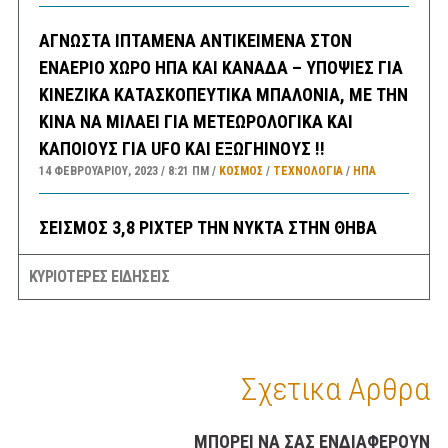
ΑΓΝΩΣΤΑ ΙΠΤΑΜΕΝΑ ΑΝΤΙΚΕΙΜΕΝΑ ΣΤΟΝ
ΕΝΑΕΡΙΟ ΧΩΡΟ ΗΠΑ ΚΑΙ ΚΑΝΑΔΑ – ΥΠΟΨΙΕΣ ΓΙΑ
ΚΙΝΕΖΙΚΑ ΚΑΤΑΣΚΟΠΕΥΤΙΚΑ ΜΠΑΛΟΝΙΑ, ΜΕ ΤΗΝ
ΚΙΝΑ ΝΑ ΜΙΛΑΕΙ ΓΙΑ ΜΕΤΕΩΡΟΛΟΓΙΚΑ ΚΑΙ
ΚΑΠΟΙΟΥΣ ΓΙΑ UFO ΚΑΙ ΕΞΩΓΗΙΝΟΥΣ !!
14 ΦΕΒΡΟΥΑΡΊΟΥ, 2023
8:21 ΠΜ
ΚΟΣΜΟΣ
/
ΤΕΧΝΟΛΟΓΙΑ
/
ΗΠΑ
ΣΕΙΣΜΟΣ 3,8 ΡΙΧΤΕΡ ΤΗΝ ΝΥΚΤΑ ΣΤΗΝ ΘΗΒΑ
ΑΙΣΘΗΤΟΣ ΚΑΙ ΣΤΗΝ ΑΘΗΝΑ
ΚΥΡΙΟΤΕΡΕΣ ΕΙΔΗΣΕΙΣ
14 ΦΕΒΡΟΥΑΡΊΟΥ, 2023
6:30 ΠΜ
ΕΛΛΑΔA
/
ΣΕΙΣΜΟΙ
ΣΑΝ ΣΗΜΕΡΑ
14 ΦΕΒΡΟΥΑΡΊΟΥ, 2023
6:08 ΠΜ
ΣΑΝ ΣΉΜΕΡΑ
Σχετικα Αρθρα
ΠΡΟΓΝΩΣΗ ΚΑΙΡΟΥ ΕΛΛΑΔΑΣ ΚΑΤΑ ΠΕΡΙΟΧΕΣ
ΓΙΑ ΣΗΜΕΡΑ ΔΕΥΤΕΡΑ 13/2 – ΕΠΙΣΗΣ ΓΕΝΙΚΗ
ΜΠΟΡΕΙ ΝΑ ΣΑΣ ΕΝΔΙΑΦΕΡΟΥΝ