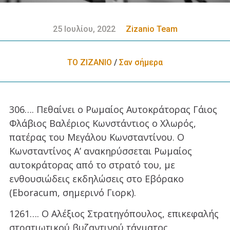
25 Ιουλίου, 2022
Zizanio Team
ΤΟ ΖΙΖΑΝΙΟ
/
Σαν σήμερα
306…. Πεθαίνει ο Ρωμαίος Αυτοκράτορας Γάιος
Φλάβιος Βαλέριος Κωνστάντιος ο Χλωρός,
πατέρας του Μεγάλου Κωνσταντίνου. Ο
Κωνσταντίνος Α’ ανακηρύσσεται Ρωμαίος
αυτοκράτορας από το στρατό του, με
ενθουσιώδεις εκδηλώσεις στο Εβόρακο
(Eboracum, σημερινό Γιορκ).
1261…. Ο Αλέξιος Στρατηγόπουλος, επικεφαλής
στρατιωτικού βυζαντινού τάγματος,