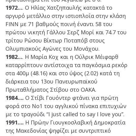
1972…
. Ο Ηλίας Χατζηπαυλής κατακτά το
αργυρό μετάλλιο στην ιστιοπλοΐα στην κλάση
FINN με 71 βαθμούς ποινή έναντι 58 του
πρώτου νικητή Γάλλου Σερζ Μορί και 74.7 του
τρίτου Ρώσου Βίκτωρ Ποταπόβ στους
Ολυμπιακούς Αγώνες του Μονάχου.
1982…
. Η Μαρία Κοχ και η Ούλρικ Μέιφαρθ
καταρρίπτουν αντίστοιχα τα παγκόσμια ρεκόρ
στα 400μ (48.16) και στο ύψος (2.02) κατά τη
διάρκεια του 13ου Πανευρωπαϊκού
Πρωταθλήματος Στίβου στο ΟΑΚΑ.
1984….
Ο Στίβι Γουόντερ φτάνει για πρώτη
φορά στο Νο1 του αγγλικού πίνακα επιτυχιών
με το τραγούδι “I just called to say I love you”.
1991….
Η Πρώην Γιουγκοσλαβική Δημοκρατία
της Μακεδονίας ψηφίζει με συντριπτικό