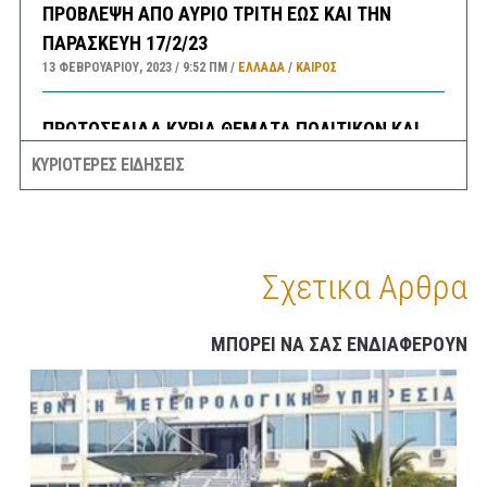
ΠΡΟΒΛΕΨΗ ΑΠΟ ΑΥΡΙΟ ΤΡΙΤΗ ΕΩΣ ΚΑΙ ΤΗΝ
ΠΑΡΑΣΚΕΥΗ 17/2/23
13 ΦΕΒΡΟΥΑΡΊΟΥ, 2023
9:52 ΠΜ
ΕΛΛΑΔA
/
ΚΑΙΡΌΣ
ΠΡΩΤΟΣΕΛΙΔΑ ΚΥΡΙΑ ΘΕΜΑΤΑ ΠΟΛΙΤΙΚΩΝ ΚΑΙ
ΟΙΚΟΝΟΜΙΚΩΝ ΕΦΗΜΕΡΙΔΩΝ ΔΕΥΤΕΡΑ 13/2/23
ΚΥΡΙΟΤΕΡΕΣ ΕΙΔΗΣΕΙΣ
13 ΦΕΒΡΟΥΑΡΊΟΥ, 2023
9:31 ΠΜ
MEDIA
/
ΕΦΗΜΕΡΊΔΕΣ-ΠΕΡΙΟΔΙΚΆ
ΜΕΓΑΛΕΣ ΚΑΘΥΣΤΕΡΗΣΕΙΣ ΣΤΗΝ ΛΕΩΦΟΡΟ
ΚΑΒΑΛΑΣ ΣΤΟ ΡΕΥΜΑ ΠΡΟΣ ΤΗΝ ΚΟΡΙΝΘΟ-
Σχετικα Αρθρα
ΕΣΠΑΣΕ ΑΓΩΓΟΣ ΤΗΣ ΕΥΔΑΠ ΣΤΟ ΔΑΦΝΙ
13 ΦΕΒΡΟΥΑΡΊΟΥ, 2023
9:08 ΠΜ
ΣΥΓΚΟΙΝΩΝΊΕΣ
ΜΠΟΡΕΙ ΝΑ ΣΑΣ ΕΝΔΙΑΦΕΡΟΥΝ