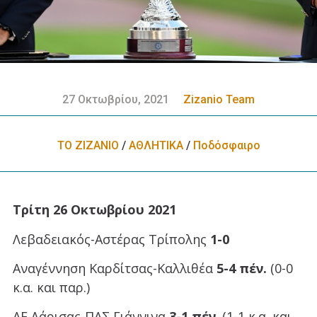
27 Οκτωβρίου, 2021
Zizanio Team
ΤΟ ΖΙΖΑΝΙΟ
/
ΑΘΛΗΤΙΚΑ
/
Ποδόσφαιρο
Τρίτη 26 Οκτωβρίου 2021
Λεβαδειακός-Αστέρας Τρίπολης
1-0
Αναγέννηση Καρδίτσας-Καλλιθέα
5-4 πέν.
(0-0
κ.α. και παρ.)
ΑΕ Λάρισας-ΠΑΣ Γιάννινα
3-1 πέν
. (1-1 κ.α. και