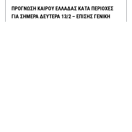
ΠΡΟΓΝΩΣΗ ΚΑΙΡΟΥ ΕΛΛΑΔΑΣ ΚΑΤΑ ΠΕΡΙΟΧΕΣ
ΓΙΑ ΣΗΜΕΡΑ ΔΕΥΤΕΡΑ 13/2 – ΕΠΙΣΗΣ ΓΕΝΙΚΗ
ΠΡΟΒΛΕΨΗ ΑΠΟ ΑΥΡΙΟ ΤΡΙΤΗ ΕΩΣ ΚΑΙ ΤΗΝ
ΠΑΡΑΣΚΕΥΗ 17/2/23
13 ΦΕΒΡΟΥΑΡΊΟΥ, 2023
9:52 ΠΜ
ΕΛΛΑΔA
/
ΚΑΙΡΌΣ
ΠΡΩΤΟΣΕΛΙΔΑ ΚΥΡΙΑ ΘΕΜΑΤΑ ΠΟΛΙΤΙΚΩΝ ΚΑΙ
ΟΙΚΟΝΟΜΙΚΩΝ ΕΦΗΜΕΡΙΔΩΝ ΔΕΥΤΕΡΑ 13/2/23
13 ΦΕΒΡΟΥΑΡΊΟΥ, 2023
9:31 ΠΜ
MEDIA
/
ΕΦΗΜΕΡΊΔΕΣ-ΠΕΡΙΟΔΙΚΆ
ΜΕΓΑΛΕΣ ΚΑΘΥΣΤΕΡΗΣΕΙΣ ΣΤΗΝ ΛΕΩΦΟΡΟ
ΚΑΒΑΛΑΣ ΣΤΟ ΡΕΥΜΑ ΠΡΟΣ ΤΗΝ ΚΟΡΙΝΘΟ-
ΕΣΠΑΣΕ ΑΓΩΓΟΣ ΤΗΣ ΕΥΔΑΠ ΣΤΟ ΔΑΦΝΙ
13 ΦΕΒΡΟΥΑΡΊΟΥ, 2023
9:08 ΠΜ
ΣΥΓΚΟΙΝΩΝΊΕΣ